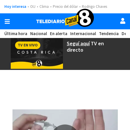
Hoy interesa
OIJ
Clima
Precio del dólar
Rodrigo Chaves
Última hora
Nacional
En alerta
Internacional
Tendencia
Dep
Seguí aquí
TV en
TV EN VIVO
directo