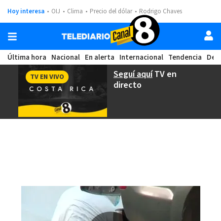
Hoy interesa
OIJ
Clima
Precio del dólar
Rodrigo Chaves
Última hora
Nacional
En alerta
Internacional
Tendencia
Dep
Seguí aquí
TV en
TV EN VIVO
directo