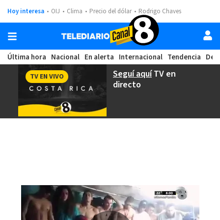
Hoy interesa
OIJ
Clima
Precio del dólar
Rodrigo Chaves
Última hora
Nacional
En alerta
Internacional
Tendencia
Dep
Seguí aquí
TV en
TV EN VIVO
directo