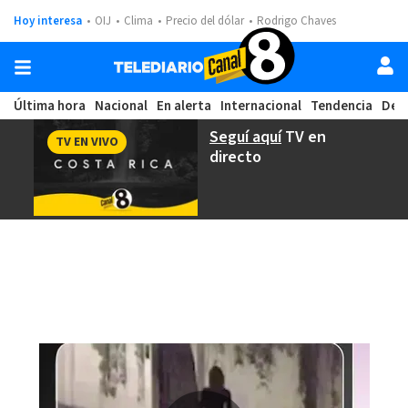
Hoy interesa
OIJ
Clima
Precio del dólar
Rodrigo Chaves
Última hora
Nacional
En alerta
Internacional
Tendencia
Dep
Seguí aquí
TV en
TV EN VIVO
directo