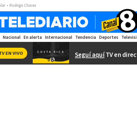
ólar
Rodrigo Chaves
Nacional
En alerta
Internacional
Tendencia
Deportes
Televis
TV EN VIVO
Seguí aquí
TV en direc