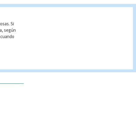
osas. Si
ía, según
r cuando
 no