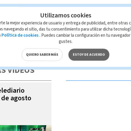
Utilizamos cookies
rte la mejor experiencia de usuario y entrega de publicidad, entre otras c
s navegando el sitio, das tu consentimiento para utilizar dicha tecnolog
a
Política de cookies
. Puedes cambiar la configuración en tu navegado
gustes.
 de esta página, mismo que es propiedad de TELEDIARIO; su reproducción
con las leyes aplicables.
QUIERO SABER MÁS
ESTOY DE ACUERDO
S VIDEOS
elediario
5 de agosto