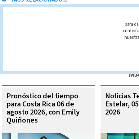
Sala IV
Noticias Telediario Estelar
para da
continúa
nuestr
Queda prohibida la reproducción total o parcial del contenido
autorizada constituye una infracción y un delito de conformidad 
MÁ
Pronóstico del tiempo
Noticias T
para Costa Rica 06 de
Estelar, 0
agosto 2026, con Emily
2026
Quiñones