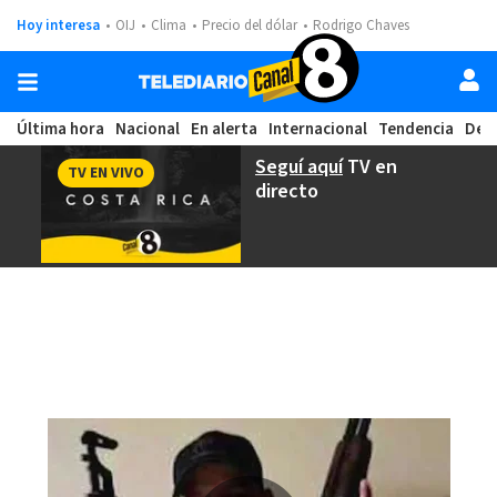
Hoy interesa
OIJ
Clima
Precio del dólar
Rodrigo Chaves
Última hora
Nacional
En alerta
Internacional
Tendencia
Dep
Seguí aquí
TV en
TV EN VIVO
directo