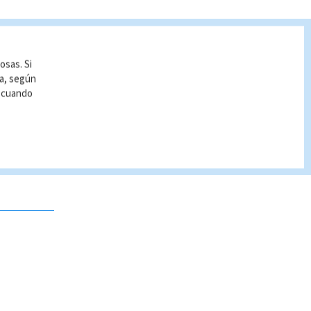
osas. Si
ía, según
r cuando
 no