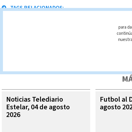
TAGS RELACIONADOS:
Limón
Homicidios
Noticias Telediario
Paula 
para da
continúa
nuestr
Queda prohibida la reproducción total o parcial del contenido
autorizada constituye una infracción y un delito de conformidad 
MÁ
Noticias Telediario
Futbol al 
Estelar, 04 de agosto
agosto 20
2026