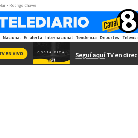
ólar
Rodrigo Chaves
Nacional
En alerta
Internacional
Tendencia
Deportes
Televis
TV EN VIVO
Seguí aquí
TV en direc