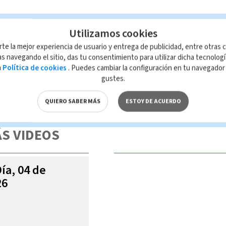
Utilizamos cookies
Brenes
rte la mejor experiencia de usuario y entrega de publicidad, entre otras c
s navegando el sitio, das tu consentimiento para utilizar dicha tecnolog
a
Política de cookies
. Puedes cambiar la configuración en tu navegado
gustes.
 de esta página, mismo que es propiedad de TELEDIARIO; su reproducción
con las leyes aplicables.
QUIERO SABER MÁS
ESTOY DE ACUERDO
S VIDEOS
Día, 04 de
26