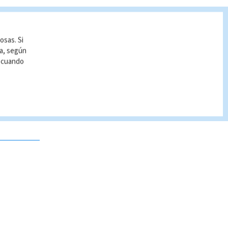
osas. Si
ía, según
r cuando
 no