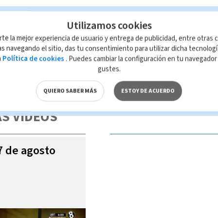
Utilizamos cookies
rte la mejor experiencia de usuario y entrega de publicidad, entre otras c
s navegando el sitio, das tu consentimiento para utilizar dicha tecnolog
a
Política de cookies
. Puedes cambiar la configuración en tu navegado
gustes.
 de esta página, mismo que es propiedad de TELEDIARIO; su reproducción
con las leyes aplicables.
QUIERO SABER MÁS
ESTOY DE ACUERDO
S VIDEOS
07 de agosto