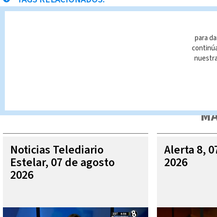
corte
para da
continúa
nuestr
Queda prohibida la reproducción total o parcial del contenido
autorizada constituye una infracción y un delito de conformidad 
MÁ
Noticias Telediario
Alerta 8, 
Estelar, 07 de agosto
2026
2026