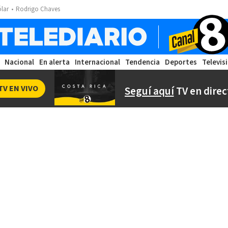
ólar
Rodrigo Chaves
Nacional
En alerta
Internacional
Tendencia
Deportes
Televis
TV EN VIVO
Seguí aquí
TV en direc