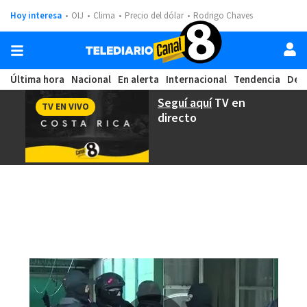
Hoy interesa
OIJ
Clima
Precio del dólar
Rodrigo Chaves
Última hora
Nacional
En alerta
Internacional
Tendencia
Dep
Seguí aquí
TV en
TV EN VIVO
directo