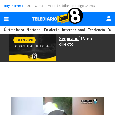
Hoy interesa
OIJ
Clima
Precio del dólar
Rodrigo Chaves
Última hora
Nacional
En alerta
Internacional
Tendencia
Dep
Seguí aquí
TV en
TV EN VIVO
directo