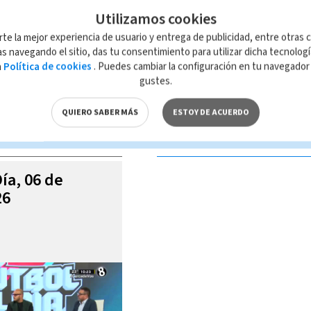
Utilizamos cookies
rte la mejor experiencia de usuario y entrega de publicidad, entre otras c
s navegando el sitio, das tu consentimiento para utilizar dicha tecnolog
a
Política de cookies
. Puedes cambiar la configuración en tu navegado
 de esta página, mismo que es propiedad de TELEDIARIO; su reproducción
gustes.
con las leyes aplicables.
QUIERO SABER MÁS
ESTOY DE ACUERDO
S VIDEOS
Día, 06 de
26