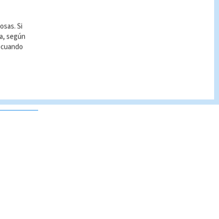
osas. Si
ía, según
r cuando
 no