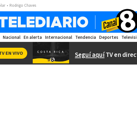
ólar
Rodrigo Chaves
Nacional
En alerta
Internacional
Tendencia
Deportes
Televis
TV EN VIVO
Seguí aquí
TV en direc