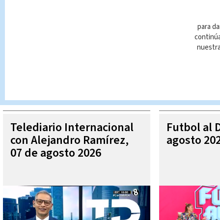
para da
continúa
nuestr
Queda prohibida la reproducción total o parcial del contenido
autorizada constituye una infracción y un delito de conformidad 
MÁ
Telediario Internacional
Futbol al 
con Alejandro Ramírez,
agosto 20
07 de agosto 2026