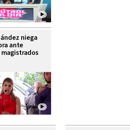
nández niega
ora ante
e magistrados