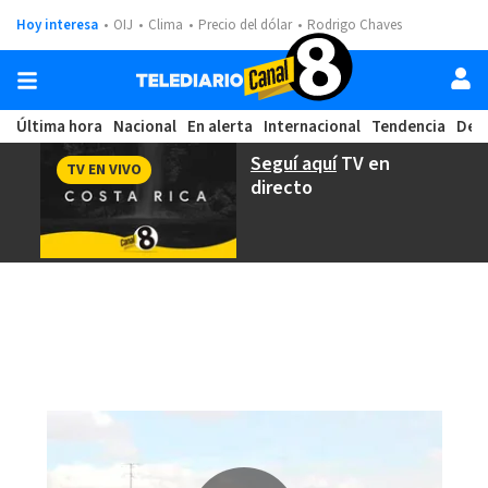
Hoy interesa
OIJ
Clima
Precio del dólar
Rodrigo Chaves
Última hora
Nacional
En alerta
Internacional
Tendencia
Dep
Seguí aquí
TV en
TV EN VIVO
directo