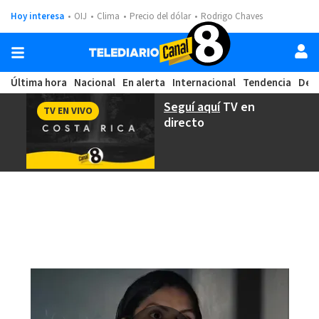
Hoy interesa
OIJ
Clima
Precio del dólar
Rodrigo Chaves
Última hora
Nacional
En alerta
Internacional
Tendencia
Dep
Seguí aquí
TV en
TV EN VIVO
directo