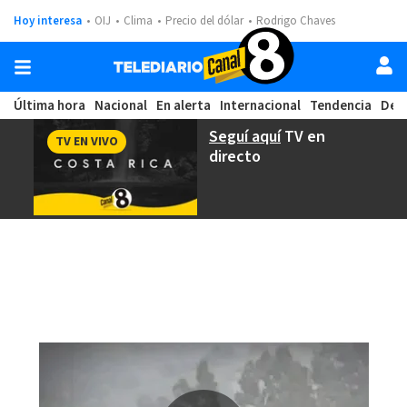
Hoy interesa
OIJ
Clima
Precio del dólar
Rodrigo Chaves
Última hora
Nacional
En alerta
Internacional
Tendencia
Dep
Seguí aquí
TV en
TV EN VIVO
directo