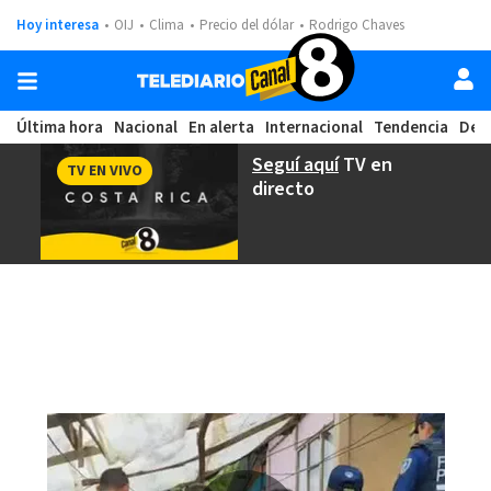
Hoy interesa
OIJ
Clima
Precio del dólar
Rodrigo Chaves
Última hora
Nacional
En alerta
Internacional
Tendencia
Dep
Seguí aquí
TV en
TV EN VIVO
directo