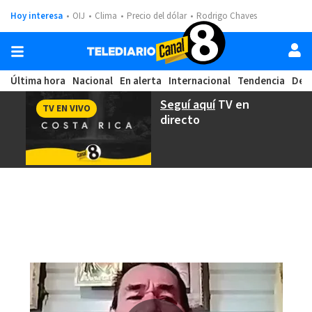
Hoy interesa
OIJ
Clima
Precio del dólar
Rodrigo Chaves
Última hora
Nacional
En alerta
Internacional
Tendencia
Dep
Seguí aquí
TV en
TV EN VIVO
directo