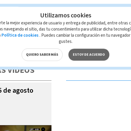
Utilizamos cookies
rte la mejor experiencia de usuario y entrega de publicidad, entre otras c
s navegando el sitio, das tu consentimiento para utilizar dicha tecnolog
a
Política de cookies
. Puedes cambiar la configuración en tu navegado
gustes.
 de esta página, mismo que es propiedad de TELEDIARIO; su reproducción
con las leyes aplicables.
QUIERO SABER MÁS
ESTOY DE ACUERDO
S VIDEOS
05 de agosto