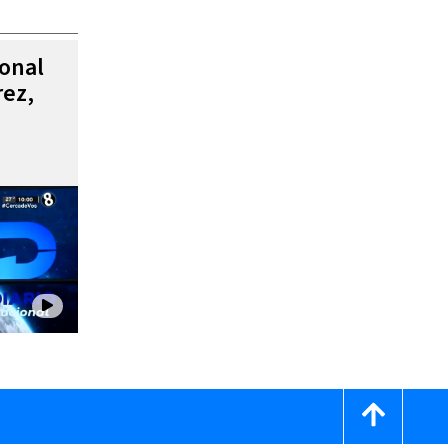
ional
rez,