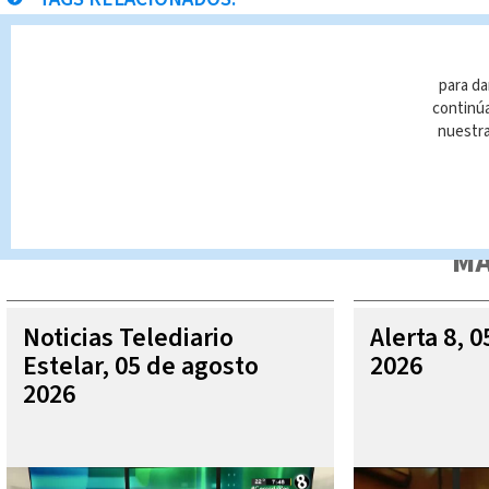
Noticias Telediario En Directo
para da
continúa
nuestr
Queda prohibida la reproducción total o parcial del contenido
autorizada constituye una infracción y un delito de conformidad 
MÁ
Noticias Telediario
Alerta 8, 
Estelar, 05 de agosto
2026
2026