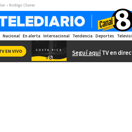
ólar
Rodrigo Chaves
Nacional
En alerta
Internacional
Tendencia
Deportes
Televis
TV EN VIVO
Seguí aquí
TV en direc