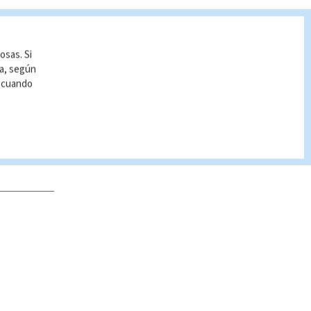
osas. Si
ía, según
r cuando
 no