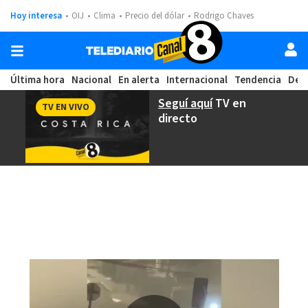
Hoy interesa
OIJ
Clima
Precio del dólar
Rodrigo Chaves
Última hora
Nacional
En alerta
Internacional
Tendencia
Dep
Seguí aquí
TV en
TV EN VIVO
directo