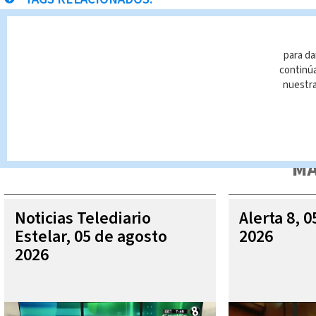
Ovnis
Noticias Telediario Estelar
para da
continúa
nuestr
Queda prohibida la reproducción total o parcial del contenido
autorizada constituye una infracción y un delito de conformidad 
MÁ
Noticias Telediario
Alerta 8, 
Estelar, 05 de agosto
2026
2026