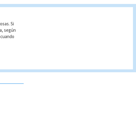
osas. Si
ía, según
r cuando
 no