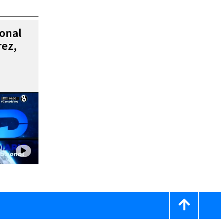
ional
rez,