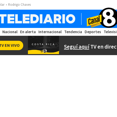
ólar
Rodrigo Chaves
Nacional
En alerta
Internacional
Tendencia
Deportes
Televis
TV EN VIVO
Seguí aquí
TV en direc