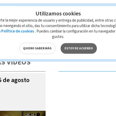
Utilizamos cookies
rte la mejor experiencia de usuario y entrega de publicidad, entre otras c
s navegando el sitio, das tu consentimiento para utilizar dicha tecnolog
a
Política de cookies
. Puedes cambiar la configuración en tu navegado
gustes.
 de esta página, mismo que es propiedad de TELEDIARIO; su reproducción
con las leyes aplicables.
QUIERO SABER MÁS
ESTOY DE ACUERDO
S VIDEOS
05 de agosto