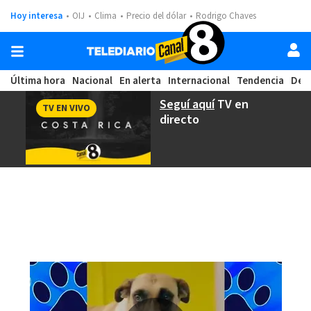
Hoy interesa
OIJ
Clima
Precio del dólar
Rodrigo Chaves
Última hora
Nacional
En alerta
Internacional
Tendencia
Dep
Seguí aquí
TV en
TV EN VIVO
directo