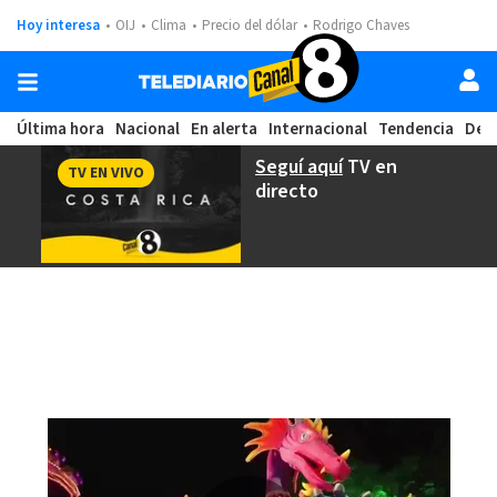
Hoy interesa
OIJ
Clima
Precio del dólar
Rodrigo Chaves
Última hora
Nacional
En alerta
Internacional
Tendencia
Dep
Seguí aquí
TV en
TV EN VIVO
directo