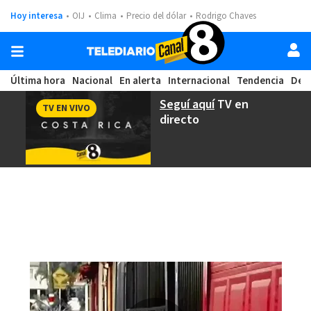
Hoy interesa
OIJ
Clima
Precio del dólar
Rodrigo Chaves
Última hora
Nacional
En alerta
Internacional
Tendencia
Dep
Seguí aquí
TV en
TV EN VIVO
directo