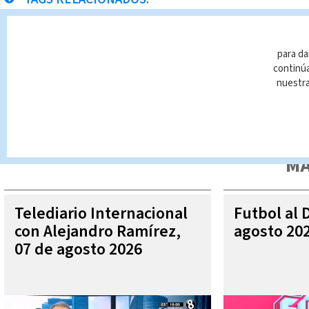
Accidentes
Circunvalación
San Sebastián
Aler
para da
continúa
nuestr
Queda prohibida la reproducción total o parcial del contenido
autorizada constituye una infracción y un delito de conformidad 
MÁ
Telediario Internacional
Futbol al 
con Alejandro Ramírez,
agosto 20
07 de agosto 2026