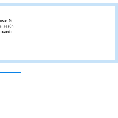
osas. Si
ía, según
r cuando
 no