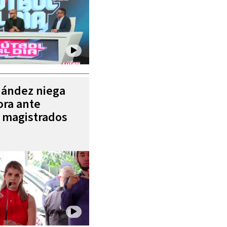
nández niega
ora ante
e magistrados