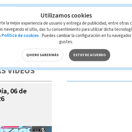
Utilizamos cookies
ta 8
Gustavo Retana
Sebastián Durango
rte la mejor experiencia de usuario y entrega de publicidad, entre otras c
s navegando el sitio, das tu consentimiento para utilizar dicha tecnolog
a
Política de cookies
. Puedes cambiar la configuración en tu navegado
gustes.
 de esta página, mismo que es propiedad de TELEDIARIO; su reproducción
con las leyes aplicables.
QUIERO SABER MÁS
ESTOY DE ACUERDO
S VIDEOS
Día, 06 de
26