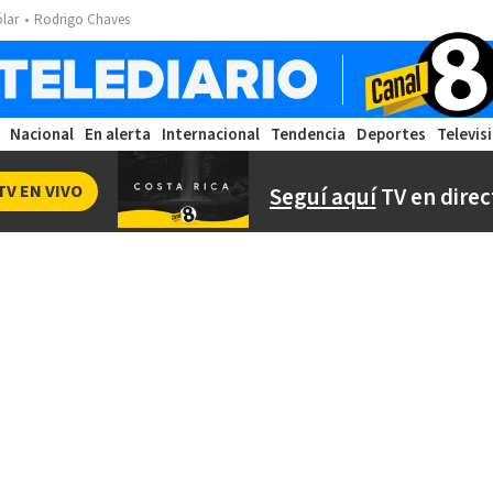
ólar
Rodrigo Chaves
Nacional
En alerta
Internacional
Tendencia
Deportes
Televis
TV EN VIVO
Seguí aquí
TV en direc