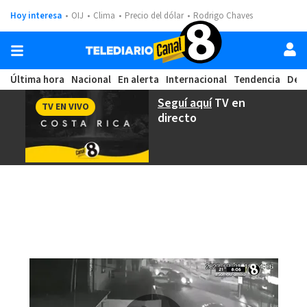
Hoy interesa
OIJ
Clima
Precio del dólar
Rodrigo Chaves
Última hora
Nacional
En alerta
Internacional
Tendencia
Dep
Seguí aquí
TV en
TV EN VIVO
directo