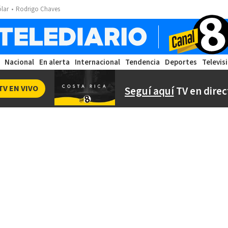
ólar
Rodrigo Chaves
Nacional
En alerta
Internacional
Tendencia
Deportes
Televis
TV EN VIVO
Seguí aquí
TV en direc