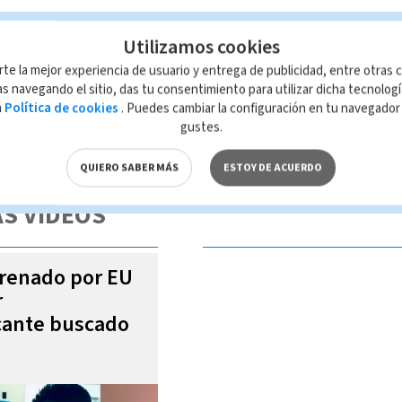
Utilizamos cookies
Paula Brenes
rte la mejor experiencia de usuario y entrega de publicidad, entre otras c
s navegando el sitio, das tu consentimiento para utilizar dicha tecnolog
a
Política de cookies
. Puedes cambiar la configuración en tu navegado
gustes.
 de esta página, mismo que es propiedad de TELEDIARIO; su reproducción
con las leyes aplicables.
QUIERO SABER MÁS
ESTOY DE ACUERDO
S VIDEOS
trenado por EU
r
icante buscado