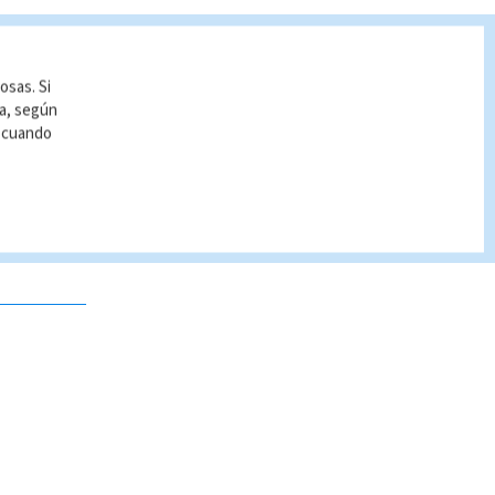
osas. Si
ía, según
r cuando
 no