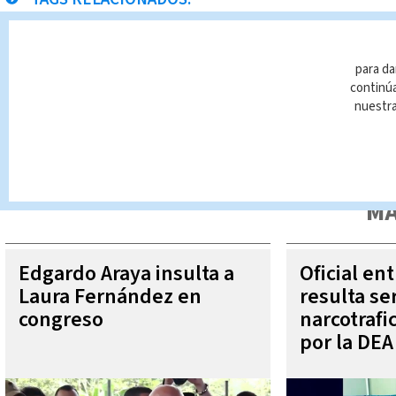
MOPT
prueba de manejo
Noticias Telediario
para da
continúa
nuestr
Queda prohibida la reproducción total o parcial del contenido
autorizada constituye una infracción y un delito de conformidad 
MÁ
Edgardo Araya insulta a
Oficial en
Laura Fernández en
resulta se
congreso
narcotraf
por la DEA