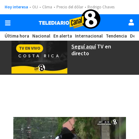
Hoy interesa
OIJ
Clima
Precio del dólar
Rodrigo Chaves
Última hora
Nacional
En alerta
Internacional
Tendencia
Dep
Seguí aquí
TV en
TV EN VIVO
directo