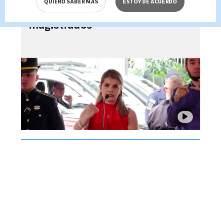
QUIERO SABER MÁS
ESTOY DE ACUERDO
dictadora ante críticas de
magistrados