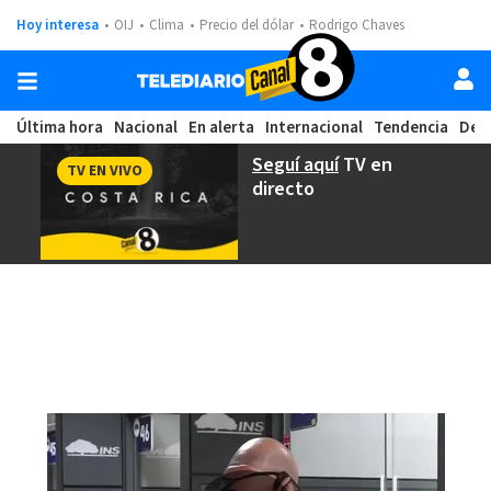
Hoy interesa
OIJ
Clima
Precio del dólar
Rodrigo Chaves
Última hora
Nacional
En alerta
Internacional
Tendencia
Dep
Seguí aquí
TV en
TV EN VIVO
directo