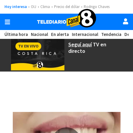
Hoy interesa
OIJ
Clima
Precio del dólar
Rodrigo Chaves
Última hora
Nacional
En alerta
Internacional
Tendencia
Dep
Seguí aquí
TV en
TV EN VIVO
directo