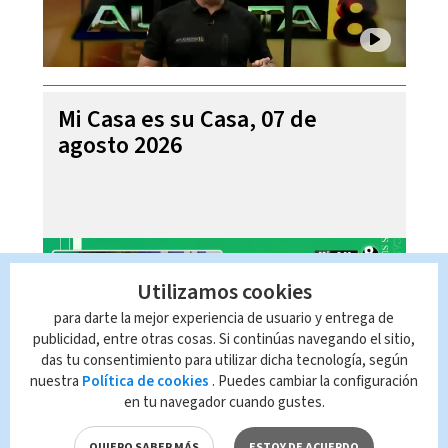
Mi Casa es su Casa, 07 de
agosto 2026
Utilizamos cookies
para darte la mejor experiencia de usuario y entrega de
publicidad, entre otras cosas. Si continúas navegando el sitio,
das tu consentimiento para utilizar dicha tecnología, según
nuestra
Política de cookies
. Puedes cambiar la configuración
en tu navegador cuando gustes.
Telediario En Directo con Paula
QUIERO SABER MÁS
ESTOY DE ACUERDO