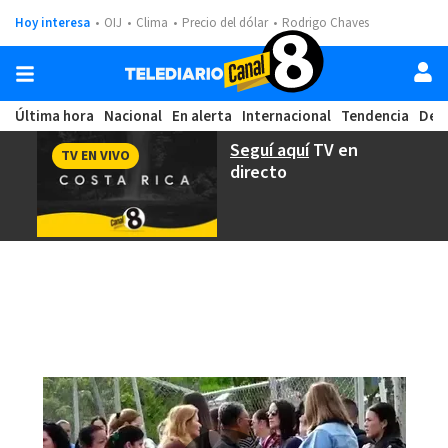
Hoy interesa
OIJ
Clima
Precio del dólar
Rodrigo Chaves
Última hora
Nacional
En alerta
Internacional
Tendencia
Dep
Seguí aquí
TV en
TV EN VIVO
directo