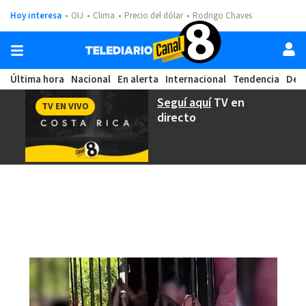
Hoy interesa
OIJ
Clima
Precio del dólar
Rodrigo Chaves
Última hora
Nacional
En alerta
Internacional
Tendencia
Dep
Seguí aquí
TV en
TV EN VIVO
directo