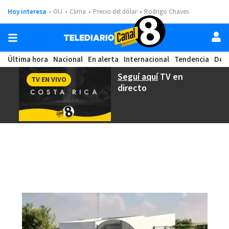
Hoy interesa
OIJ
Clima
Precio del dólar
Rodrigo Chaves
Última hora
Nacional
En alerta
Internacional
Tendencia
Dep
Seguí aquí
TV en
TV EN VIVO
directo