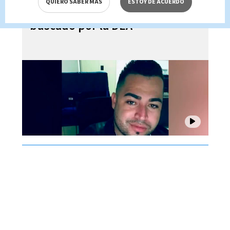
QUIERO SABER MÁS
ESTOY DE ACUERDO
resulta ser narcotraficante
buscado por la DEA