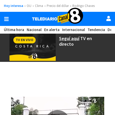
Hoy interesa
OIJ
Clima
Precio del dólar
Rodrigo Chaves
Última hora
Nacional
En alerta
Internacional
Tendencia
Dep
Seguí aquí
TV en
TV EN VIVO
directo