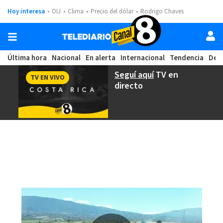
Hoy interesa
OIJ
Clima
Precio del dólar
Rodrigo Chaves
Última hora
Nacional
En alerta
Internacional
Tendencia
Dep
Seguí aquí
TV en
TV EN VIVO
directo