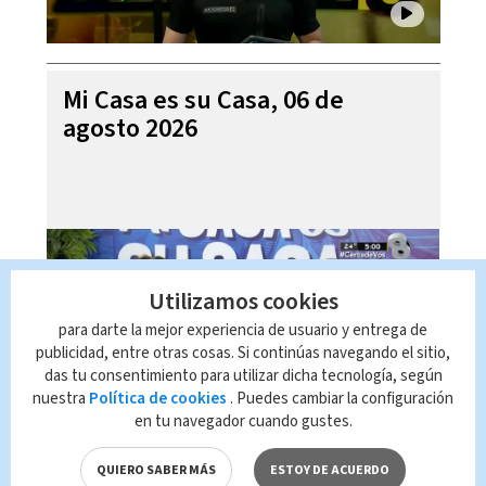
Mi Casa es su Casa, 06 de
agosto 2026
Utilizamos cookies
para darte la mejor experiencia de usuario y entrega de
publicidad, entre otras cosas. Si continúas navegando el sitio,
das tu consentimiento para utilizar dicha tecnología, según
nuestra
Política de cookies
. Puedes cambiar la configuración
en tu navegador cuando gustes.
Telediario En Directo con Paula
Brenes, 06 de agosto 2026
QUIERO SABER MÁS
ESTOY DE ACUERDO