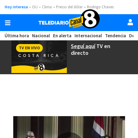
Hoy interesa
OIJ
Clima
Precio del dólar
Rodrigo Chaves
Última hora
Nacional
En alerta
Internacional
Tendencia
Dep
Seguí aquí
TV en
TV EN VIVO
directo