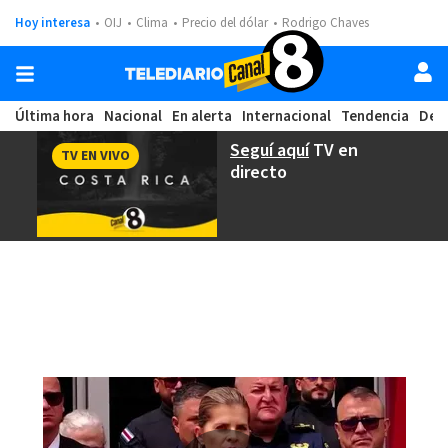
Hoy interesa
OIJ
Clima
Precio del dólar
Rodrigo Chaves
Última hora
Nacional
En alerta
Internacional
Tendencia
Dep
Seguí aquí
TV en
TV EN VIVO
directo