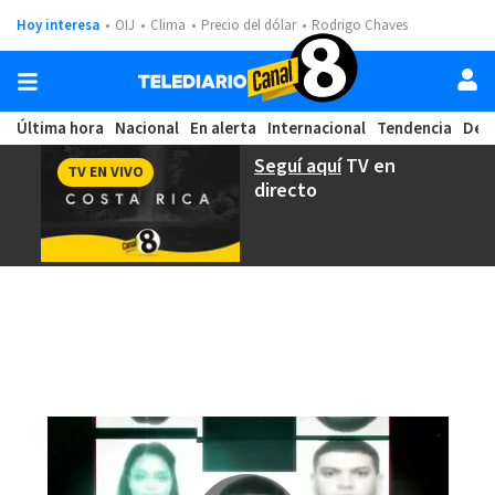
Hoy interesa
OIJ
Clima
Precio del dólar
Rodrigo Chaves
Última hora
Nacional
En alerta
Internacional
Tendencia
Dep
Seguí aquí
TV en
TV EN VIVO
directo