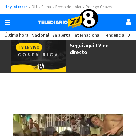
Hoy interesa
OIJ
Clima
Precio del dólar
Rodrigo Chaves
Última hora
Nacional
En alerta
Internacional
Tendencia
Dep
Seguí aquí
TV en
TV EN VIVO
directo