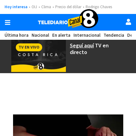
Hoy interesa
OIJ
Clima
Precio del dólar
Rodrigo Chaves
Última hora
Nacional
En alerta
Internacional
Tendencia
Dep
Seguí aquí
TV en
TV EN VIVO
directo