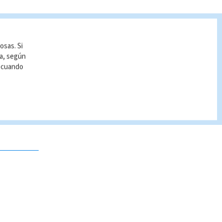
osas. Si
ía, según
r cuando
 no