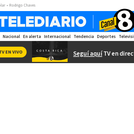
ólar
Rodrigo Chaves
Nacional
En alerta
Internacional
Tendencia
Deportes
Televis
TV EN VIVO
Seguí aquí
TV en direc