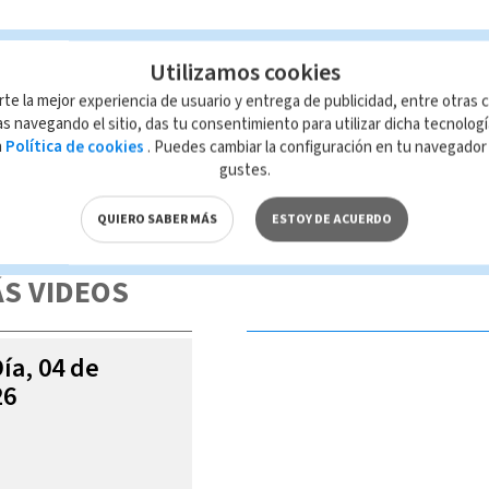
Utilizamos cookies
nes
rte la mejor experiencia de usuario y entrega de publicidad, entre otras c
s navegando el sitio, das tu consentimiento para utilizar dicha tecnolog
a
Política de cookies
. Puedes cambiar la configuración en tu navegado
gustes.
 de esta página, mismo que es propiedad de TELEDIARIO; su reproducción
con las leyes aplicables.
QUIERO SABER MÁS
ESTOY DE ACUERDO
S VIDEOS
Día, 04 de
26