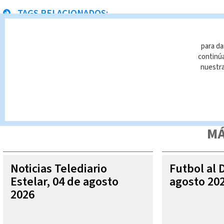
TAGS RELACIONADOS:
Ministerio de Cultura
Noticias Telediario
Paula Bre
para da
continúa
nuestr
Queda prohibida la reproducción total o parcial del contenido
autorizada constituye una infracción y un delito de conformidad 
MÁ
Noticias Telediario
Futbol al 
Estelar, 04 de agosto
agosto 20
2026