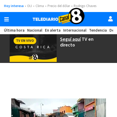
Hoy interesa
OIJ
Clima
Precio del dólar
Rodrigo Chaves
Última hora
Nacional
En alerta
Internacional
Tendencia
Dep
Seguí aquí
TV en
TV EN VIVO
directo