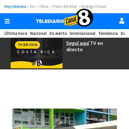
Hoy interesa
OIJ
Clima
Precio del dólar
Rodrigo Chaves
Última hora
Nacional
En alerta
Internacional
Tendencia
Dep
Seguí aquí
TV en
TV EN VIVO
directo