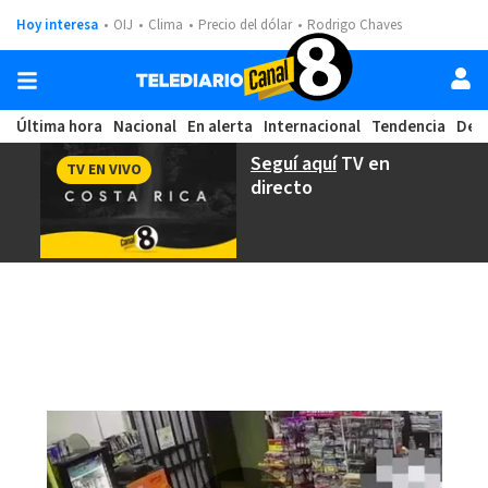
Hoy interesa
OIJ
Clima
Precio del dólar
Rodrigo Chaves
Última hora
Nacional
En alerta
Internacional
Tendencia
Dep
Seguí aquí
TV en
TV EN VIVO
directo