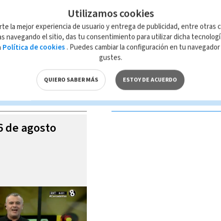
Utilizamos cookies
rte la mejor experiencia de usuario y entrega de publicidad, entre otras c
s navegando el sitio, das tu consentimiento para utilizar dicha tecnolog
a
Política de cookies
. Puedes cambiar la configuración en tu navegado
 de esta página, mismo que es propiedad de TELEDIARIO; su reproducción
gustes.
con las leyes aplicables.
QUIERO SABER MÁS
ESTOY DE ACUERDO
S VIDEOS
06 de agosto