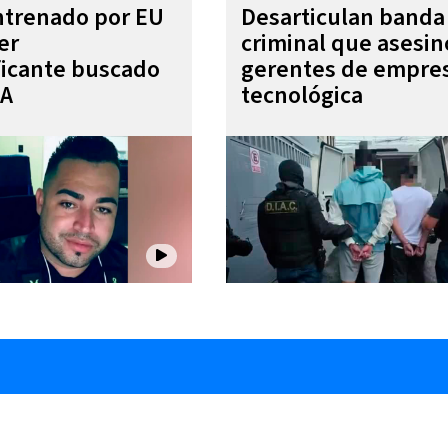
entrenado por EU
Desarticulan banda
er
criminal que asesin
ficante buscado
gerentes de empre
EA
tecnológica