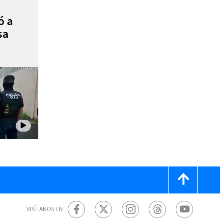
ó a
sa
VISÍTANOS EN