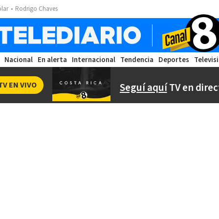
ólar
Rodrigo Chaves
Nacional
En alerta
Internacional
Tendencia
Deportes
Televis
TV EN VIVO
Seguí aquí
TV en direc