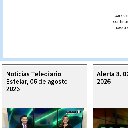
para da
continúa
nuestr
Queda prohibida la reproducción total o parcial del contenido
autorizada constituye una infracción y un delito de conformidad 
MÁ
Noticias Telediario
Alerta 8, 
Estelar, 06 de agosto
2026
2026