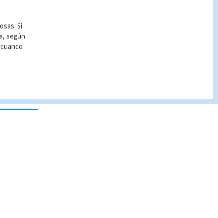
osas. Si
ía, según
r cuando
 no