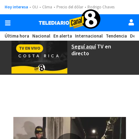
Hoy interesa
OIJ
Clima
Precio del dólar
Rodrigo Chaves
Última hora
Nacional
En alerta
Internacional
Tendencia
Dep
Seguí aquí
TV en
TV EN VIVO
directo