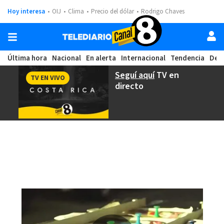
Hoy interesa
OIJ
Clima
Precio del dólar
Rodrigo Chaves
Última hora
Nacional
En alerta
Internacional
Tendencia
Dep
Seguí aquí
TV en
TV EN VIVO
directo