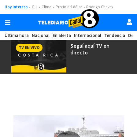
Hoy interesa
OIJ
Clima
Precio del dólar
Rodrigo Chaves
Última hora
Nacional
En alerta
Internacional
Tendencia
Dep
Seguí aquí
TV en
TV EN VIVO
directo