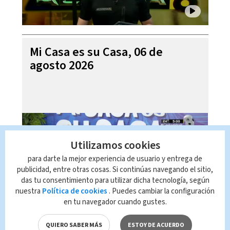
Mi Casa es su Casa, 06 de
agosto 2026
Utilizamos cookies
para darte la mejor experiencia de usuario y entrega de
publicidad, entre otras cosas. Si continúas navegando el sitio,
das tu consentimiento para utilizar dicha tecnología, según
nuestra
Política de cookies
. Puedes cambiar la configuración
en tu navegador cuando gustes.
Telediario En Directo con Paula
Brenes, 06 de agosto 2026
QUIERO SABER MÁS
ESTOY DE ACUERDO