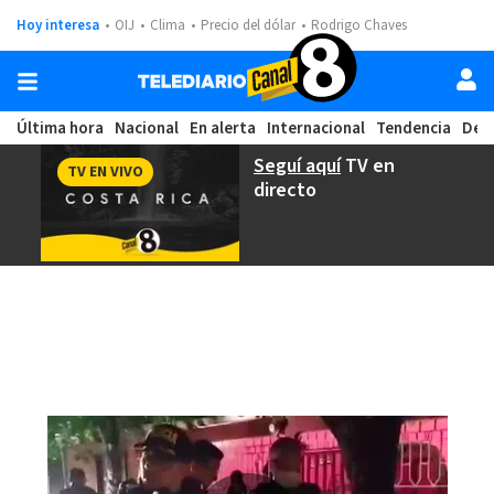
Hoy interesa
OIJ
Clima
Precio del dólar
Rodrigo Chaves
Última hora
Nacional
En alerta
Internacional
Tendencia
Dep
Seguí aquí
TV en
TV EN VIVO
directo