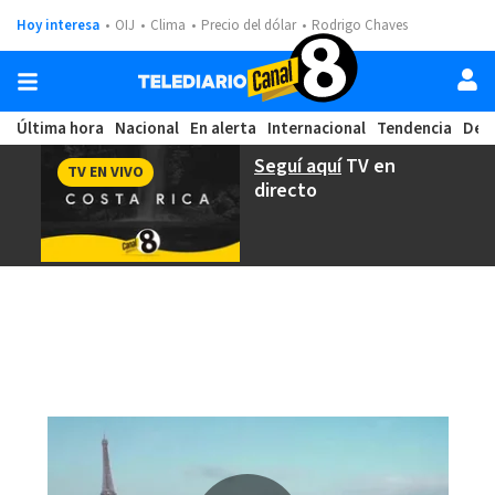
Hoy interesa
OIJ
Clima
Precio del dólar
Rodrigo Chaves
Última hora
Nacional
En alerta
Internacional
Tendencia
Dep
Seguí aquí
TV en
TV EN VIVO
directo