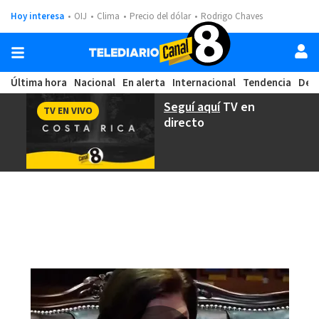
Hoy interesa
OIJ
Clima
Precio del dólar
Rodrigo Chaves
Última hora
Nacional
En alerta
Internacional
Tendencia
Dep
Seguí aquí
TV en
TV EN VIVO
directo