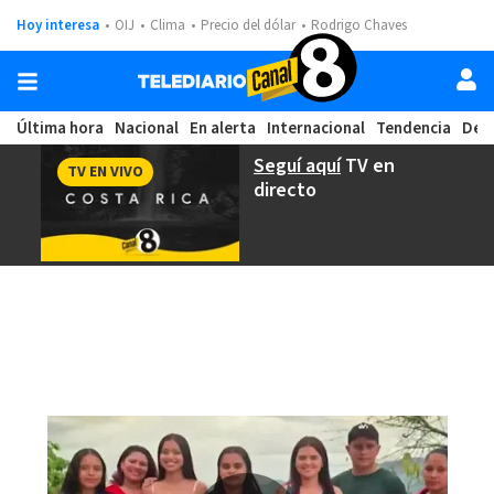
Hoy interesa
OIJ
Clima
Precio del dólar
Rodrigo Chaves
Última hora
Nacional
En alerta
Internacional
Tendencia
Dep
Seguí aquí
TV en
TV EN VIVO
directo